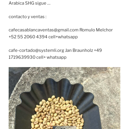
Arabica SHG sigue …
contacto y ventas :
cafecasablancaventas@gmail.com Romulo Melchor
+52 55 2060 4394 cell+whatsapp
cafe-cortado@systemli.org Jan Braunholz +49
1719639930 cell+ whatsapp